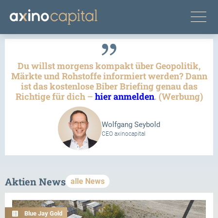
Du willst morgens kompakt über Geopolitik,
Märkte und Rohstoffe informiert werden? Dann
ist das kostenlose Biber Briefing genau das
Richtige für dich –
hier anmelden
. (Werbung)
Wolfgang Seybold
CEO axinocapital
Aktien News
alle News
Blue Jay Gold