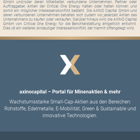
GmbH und/oder deren Mitarbeiter, verbundene Unternehmen, Partner oder
Auftraggeber, Aktien der Critical One Energy halten oder halten können und
somit ein möglicher Interessenskonflikt besteht. Die AXINO Capital GmbH und
deren verbundenen Unternehmen behalten sich zudem vor, jederzeit Aktien des
Unternehmens zu kaufen oder verkaufen. Darüber hinaus wird die AXINO Capital
GmbH von Critical One Energy für die Berichterstattung entgeltlich entlohnt.
Dies ist ein weiterer, eindeutiger Interessenkonflikt, der hiermit offengelegt wird.
axinocapital – Portal für Minenaktien & mehr
Wachstumsstarke Small-Cap-Aktien aus den Bereichen:
Rohstoffe, Edelmetalle, E-Mobilität, Green & Sustainable und
innovative Technologien.