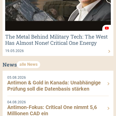
The Metal Behind Military Tech: The West
Has Almost None! Critical One Energy
19.05.2026
News
alle News
05.08.2026
Antimon & Gold in Kanada: Unabhängige
Prüfung soll die Datenbasis stärken
04.08.2026
Antimon-Fokus: Critical One nimmt 5,6
Millionen CAD ein