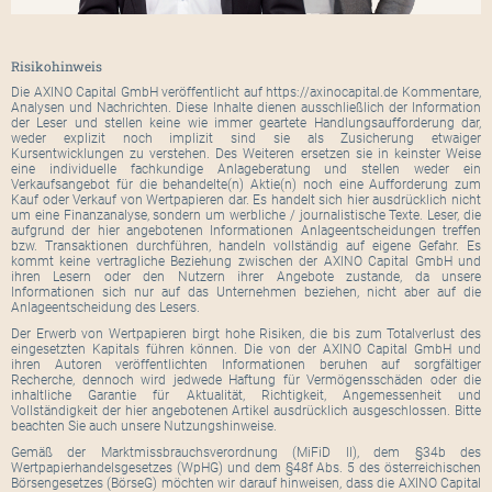
Risikohinweis
Die AXINO Capital GmbH veröffentlicht auf https://axinocapital.de Kommentare,
Analysen und Nachrichten. Diese Inhalte dienen ausschließlich der Information
der Leser und stellen keine wie immer geartete Handlungsaufforderung dar,
weder explizit noch implizit sind sie als Zusicherung etwaiger
Kursentwicklungen zu verstehen. Des Weiteren ersetzen sie in keinster Weise
eine individuelle fachkundige Anlageberatung und stellen weder ein
Verkaufsangebot für die behandelte(n) Aktie(n) noch eine Aufforderung zum
Kauf oder Verkauf von Wertpapieren dar. Es handelt sich hier ausdrücklich nicht
um eine Finanzanalyse, sondern um werbliche / journalistische Texte. Leser, die
aufgrund der hier angebotenen Informationen Anlageentscheidungen treffen
bzw. Transaktionen durchführen, handeln vollständig auf eigene Gefahr. Es
kommt keine vertragliche Beziehung zwischen der AXINO Capital GmbH und
ihren Lesern oder den Nutzern ihrer Angebote zustande, da unsere
Informationen sich nur auf das Unternehmen beziehen, nicht aber auf die
Anlageentscheidung des Lesers.
Der Erwerb von Wertpapieren birgt hohe Risiken, die bis zum Totalverlust des
eingesetzten Kapitals führen können. Die von der AXINO Capital GmbH und
ihren Autoren veröffentlichten Informationen beruhen auf sorgfältiger
Recherche, dennoch wird jedwede Haftung für Vermögensschäden oder die
inhaltliche Garantie für Aktualität, Richtigkeit, Angemessenheit und
Vollständigkeit der hier angebotenen Artikel ausdrücklich ausgeschlossen. Bitte
beachten Sie auch unsere Nutzungshinweise.
Gemäß der Marktmissbrauchsverordnung (MiFiD II), dem §34b des
Wertpapierhandelsgesetzes (WpHG) und dem §48f Abs. 5 des österreichischen
Börsengesetzes (BörseG) möchten wir darauf hinweisen, dass die AXINO Capital