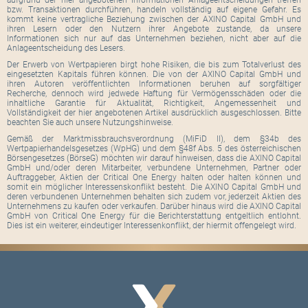
bzw. Transaktionen durchführen, handeln vollständig auf eigene Gefahr. Es
kommt keine vertragliche Beziehung zwischen der AXINO Capital GmbH und
ihren Lesern oder den Nutzern ihrer Angebote zustande, da unsere
Informationen sich nur auf das Unternehmen beziehen, nicht aber auf die
Anlageentscheidung des Lesers.
Der Erwerb von Wertpapieren birgt hohe Risiken, die bis zum Totalverlust des
eingesetzten Kapitals führen können. Die von der AXINO Capital GmbH und
ihren Autoren veröffentlichten Informationen beruhen auf sorgfältiger
Recherche, dennoch wird jedwede Haftung für Vermögensschäden oder die
inhaltliche Garantie für Aktualität, Richtigkeit, Angemessenheit und
Vollständigkeit der hier angebotenen Artikel ausdrücklich ausgeschlossen. Bitte
beachten Sie auch unsere Nutzungshinweise.
Gemäß der Marktmissbrauchsverordnung (MiFiD II), dem §34b des
Wertpapierhandelsgesetzes (WpHG) und dem §48f Abs. 5 des österreichischen
Börsengesetzes (BörseG) möchten wir darauf hinweisen, dass die AXINO Capital
GmbH und/oder deren Mitarbeiter, verbundene Unternehmen, Partner oder
Auftraggeber, Aktien der Critical One Energy halten oder halten können und
somit ein möglicher Interessenskonflikt besteht. Die AXINO Capital GmbH und
deren verbundenen Unternehmen behalten sich zudem vor, jederzeit Aktien des
Unternehmens zu kaufen oder verkaufen. Darüber hinaus wird die AXINO Capital
GmbH von Critical One Energy für die Berichterstattung entgeltlich entlohnt.
Dies ist ein weiterer, eindeutiger Interessenkonflikt, der hiermit offengelegt wird.