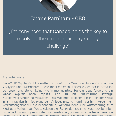
Duane Parnham - CEO
„I'm convinced that Canada holds the key to
resolving the global antimony supply
challenge“
Risikohinweis
Die AXINO Capital GmbH veröffentlicht auf https://axinocapital.de Kommentare,
Analysen und Nachrichten. Diese Inhalte dienen ausschließlich der Information
der Leser und stellen keine wie immer geartete Handlungsaufforderung dar,
weder explizit noch implizit sind sie als Zusicherung etwaiger
Kursentwicklungen zu verstehen. Des Weiteren ersetzen sie in keinster Weise
eine individuelle fachkundige Anlageberatung und stellen weder ein
Verkaufsangebot für die behandelte(n) Aktie(n) noch eine Aufforderung zum
Kauf oder Verkauf von Wertpapieren dar. Es handelt sich hier ausdrücklich nicht
um eine Finanzanalyse, sondern um werbliche / journalistische Texte. Leser, die
aufgrund der hier angebotenen Informationen Anlageentscheidungen treffen