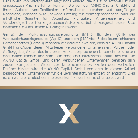
Der Erwerb von Wertpapieren birgt hohe Risiken, die bis zum Totalverlust des
eingesetzten Kapitals führen können. Die von der AXINO Capital GmbH und
ihren Autoren veröffentlichten Informationen beruhen auf sorgfältiger
Recherche, dennoch wird jedwede Haftung für Vermögensschäden oder die
inhaltliche Garantie für Aktualität, Richtigkeit, Angemessenheit und
Vollständigkeit der hier angebotenen Artikel ausdrücklich ausgeschlossen. Bitte
beachten Sie auch unsere Nutzungshinweise.
Gemäß der Marktmissbrauchsverordnung (MiFiD II), dem §34b des
Wertpapierhandelsgesetzes (WpHG) und dem §48f Abs. 5 des österreichischen
Börsengesetzes (BörseG) möchten wir darauf hinweisen, dass die AXINO Capital
GmbH und/oder deren Mitarbeiter, verbundene Unternehmen, Partner oder
Auftraggeber, Aktien des in diesem Artikel besprochenen Unternehmens halten
oder halten können und somit ein möglicher Interessenskonflikt besteht. Die
AXINO Capital GmbH und deren verbundenen Unternehmen behalten sich
zudem vor, jederzeit Aktien des Unternehmens zu kaufen oder verkaufen.
Darüber hinaus wird die AXINO Capital GmbH von dem in diesem Artikel
besprochenen Unternehmen für die Berichterstattung entgeltlich entlohnt. Dies
ist ein weiterer, eindeutiger Interessenkonflikt, der hiermit offengelegt wird.