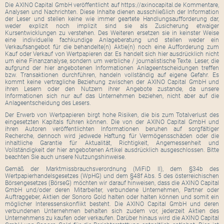
Die AXINO Capital GmbH veröffentlicht auf https://axinocapital.de Kommentare,
Analysen und Nachrichten. Diese Inhalte dienen ausschließlich der Information
der Leser und stellen keine wie immer geartete Handlungsaufforderung dar,
weder explizit noch implizit sind sie als Zusicherung etwaiger
Kursentwicklungen zu verstehen. Des Weiteren ersetzen sie in keinster Weise
eine individuelle fachkundige Anlageberatung und stellen weder ein
Verkaufsangebot für die behandelte(n) Aktie(n) noch eine Aufforderung zum
Kauf oder Verkauf von Wertpapieren dar. Es handelt sich hier ausdrücklich nicht
um eine Finanzanalyse, sondern um werbliche / journalistische Texte. Leser, die
aufgrund der hier angebotenen Informationen Anlageentscheidungen treffen
bzw. Transaktionen durchführen, handeln vollständig auf eigene Gefahr. Es
kommt keine vertragliche Beziehung zwischen der AXINO Capital GmbH und
ihren Lesern oder den Nutzern ihrer Angebote zustande, da unsere
Informationen sich nur auf das Unternehmen beziehen, nicht aber auf die
Anlageentscheidung des Lesers.
Der Erwerb von Wertpapieren birgt hohe Risiken, die bis zum Totalverlust des
eingesetzten Kapitals führen können. Die von der AXINO Capital GmbH und
ihren Autoren veröffentlichten Informationen beruhen auf sorgfältiger
Recherche, dennoch wird jedwede Haftung für Vermögensschäden oder die
inhaltliche Garantie für Aktualität, Richtigkeit, Angemessenheit und
Vollständigkeit der hier angebotenen Artikel ausdrücklich ausgeschlossen. Bitte
beachten Sie auch unsere Nutzungshinweise.
Gemäß der Marktmissbrauchsverordnung (MiFiD II), dem §34b des
Wertpapierhandelsgesetzes (WpHG) und dem §48f Abs. 5 des österreichischen
Börsengesetzes (BörseG) möchten wir darauf hinweisen, dass die AXINO Capital
GmbH und/oder deren Mitarbeiter, verbundene Unternehmen, Partner oder
Auftraggeber, Aktien der Sonoro Gold halten oder halten können und somit ein
möglicher Interessenskonflikt besteht. Die AXINO Capital GmbH und deren
verbundenen Unternehmen behalten sich zudem vor, jederzeit Aktien des
Unternehmens zu kaufen oder verkaufen. Darüber hinaus wird die AXINO Capital