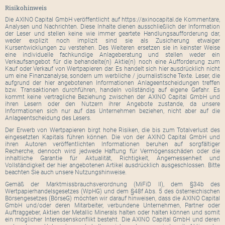
Risikohinweis
Die AXINO Capital GmbH veröffentlicht auf https://axinocapital.de Kommentare,
Analysen und Nachrichten. Diese Inhalte dienen ausschließlich der Information
der Leser und stellen keine wie immer geartete Handlungsaufforderung dar,
weder explizit noch implizit sind sie als Zusicherung etwaiger
Kursentwicklungen zu verstehen. Des Weiteren ersetzen sie in keinster Weise
eine individuelle fachkundige Anlageberatung und stellen weder ein
Verkaufsangebot für die behandelte(n) Aktie(n) noch eine Aufforderung zum
Kauf oder Verkauf von Wertpapieren dar. Es handelt sich hier ausdrücklich nicht
um eine Finanzanalyse, sondern um werbliche / journalistische Texte. Leser, die
aufgrund der hier angebotenen Informationen Anlageentscheidungen treffen
bzw. Transaktionen durchführen, handeln vollständig auf eigene Gefahr. Es
kommt keine vertragliche Beziehung zwischen der AXINO Capital GmbH und
ihren Lesern oder den Nutzern ihrer Angebote zustande, da unsere
Informationen sich nur auf das Unternehmen beziehen, nicht aber auf die
Anlageentscheidung des Lesers.
Der Erwerb von Wertpapieren birgt hohe Risiken, die bis zum Totalverlust des
eingesetzten Kapitals führen können. Die von der AXINO Capital GmbH und
ihren Autoren veröffentlichten Informationen beruhen auf sorgfältiger
Recherche, dennoch wird jedwede Haftung für Vermögensschäden oder die
inhaltliche Garantie für Aktualität, Richtigkeit, Angemessenheit und
Vollständigkeit der hier angebotenen Artikel ausdrücklich ausgeschlossen. Bitte
beachten Sie auch unsere Nutzungshinweise.
Gemäß der Marktmissbrauchsverordnung (MiFiD II), dem §34b des
Wertpapierhandelsgesetzes (WpHG) und dem §48f Abs. 5 des österreichischen
Börsengesetzes (BörseG) möchten wir darauf hinweisen, dass die AXINO Capital
GmbH und/oder deren Mitarbeiter, verbundene Unternehmen, Partner oder
Auftraggeber, Aktien der Metallic Minerals halten oder halten können und somit
ein möglicher Interessenskonflikt besteht. Die AXINO Capital GmbH und deren