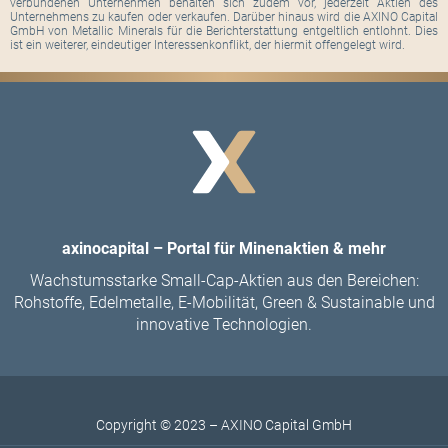
verbundenen Unternehmen behalten sich zudem vor, jederzeit Aktien des
Unternehmens zu kaufen oder verkaufen. Darüber hinaus wird die AXINO Capital
GmbH von Metallic Minerals für die Berichterstattung entgeltlich entlohnt. Dies
ist ein weiterer, eindeutiger Interessenkonflikt, der hiermit offengelegt wird.
axinocapital – Portal für Minenaktien & mehr
Wachstumsstarke Small-Cap-Aktien aus den Bereichen:
Rohstoffe, Edelmetalle, E-Mobilität, Green & Sustainable und
innovative Technologien.
Copyright © 2023 – AXINO Capital GmbH