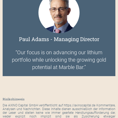
Paul Adams - Managing Director
“Our focus is on advancing our lithium
portfolio while unlocking the growing gold
potential at Marble Bar.”
Risikohinweis
Die AXINO Capital GmbH veröffentlicht auf https://axinocapital.de Kommentare,
Analysen und Nachrichten. Diese Inhalte dienen ausschließlich der Information
der Leser und stellen keine wie immer geartete Handlungsaufforderung dar,
weder explizit noch implizit sind sie als Zusicherung etwaiger