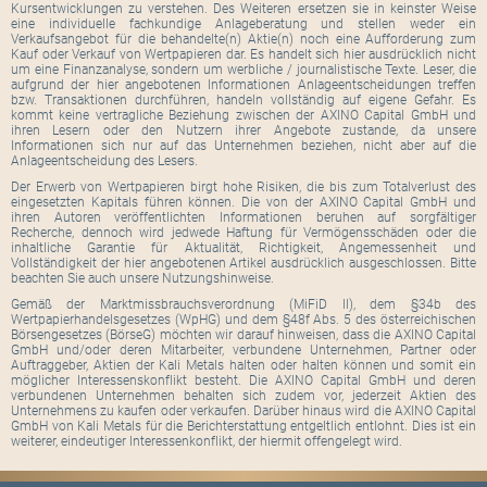
Kursentwicklungen zu verstehen. Des Weiteren ersetzen sie in keinster Weise
eine individuelle fachkundige Anlageberatung und stellen weder ein
Verkaufsangebot für die behandelte(n) Aktie(n) noch eine Aufforderung zum
Kauf oder Verkauf von Wertpapieren dar. Es handelt sich hier ausdrücklich nicht
um eine Finanzanalyse, sondern um werbliche / journalistische Texte. Leser, die
aufgrund der hier angebotenen Informationen Anlageentscheidungen treffen
bzw. Transaktionen durchführen, handeln vollständig auf eigene Gefahr. Es
kommt keine vertragliche Beziehung zwischen der AXINO Capital GmbH und
ihren Lesern oder den Nutzern ihrer Angebote zustande, da unsere
Informationen sich nur auf das Unternehmen beziehen, nicht aber auf die
Anlageentscheidung des Lesers.
Der Erwerb von Wertpapieren birgt hohe Risiken, die bis zum Totalverlust des
eingesetzten Kapitals führen können. Die von der AXINO Capital GmbH und
ihren Autoren veröffentlichten Informationen beruhen auf sorgfältiger
Recherche, dennoch wird jedwede Haftung für Vermögensschäden oder die
inhaltliche Garantie für Aktualität, Richtigkeit, Angemessenheit und
Vollständigkeit der hier angebotenen Artikel ausdrücklich ausgeschlossen. Bitte
beachten Sie auch unsere Nutzungshinweise.
Gemäß der Marktmissbrauchsverordnung (MiFiD II), dem §34b des
Wertpapierhandelsgesetzes (WpHG) und dem §48f Abs. 5 des österreichischen
Börsengesetzes (BörseG) möchten wir darauf hinweisen, dass die AXINO Capital
GmbH und/oder deren Mitarbeiter, verbundene Unternehmen, Partner oder
Auftraggeber, Aktien der Kali Metals halten oder halten können und somit ein
möglicher Interessenskonflikt besteht. Die AXINO Capital GmbH und deren
verbundenen Unternehmen behalten sich zudem vor, jederzeit Aktien des
Unternehmens zu kaufen oder verkaufen. Darüber hinaus wird die AXINO Capital
GmbH von Kali Metals für die Berichterstattung entgeltlich entlohnt. Dies ist ein
weiterer, eindeutiger Interessenkonflikt, der hiermit offengelegt wird.