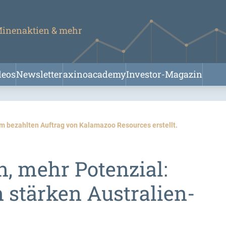
 Minenaktien & mehr
deos
Newsletter
axinoacademy
Investor-Magazin
im bezahlten Auftrag von Kalamazoo Resources erstellt.
, mehr Potenzial:
stärken Australien-