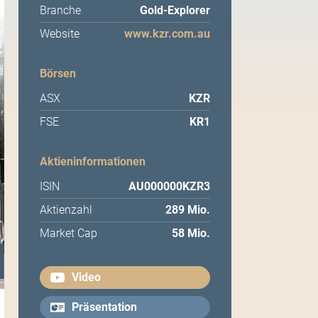
Branche
Gold-Explorer
Website
www.kzr.com.au
Börsen
ASX
KZR
FSE
KR1
Aktieninformationen
ISIN
AU000000KZR3
Aktienzahl
289 Mio.
Market Cap
58 Mio.
Video
Präsentation