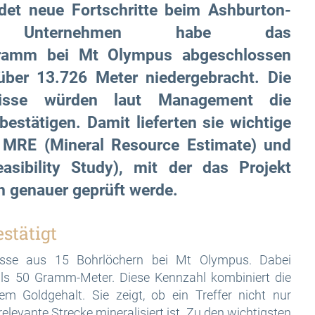
et neue Fortschritte beim Ashburton-
s Unternehmen habe das
ogramm bei Mt Olympus abgeschlossen
über 13.726 Meter niedergebracht. Die
bnisse würden laut Management die
bestätigen. Damit lieferten sie wichtige
te MRE (Mineral Resource Estimate) und
asibility Study), mit der das Projekt
h genauer geprüft werde.
stätigt
sse aus 15 Bohrlöchern bei Mt Olympus. Dabei
als 50 Gramm-Meter. Diese Kennzahl kombiniert die
m Goldgehalt. Sie zeigt, ob ein Treffer nicht nur
elevante Strecke mineralisiert ist. Zu den wichtigsten