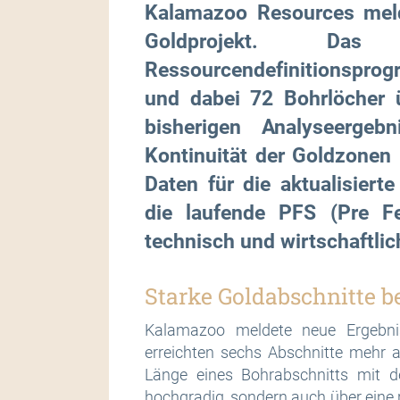
Kalamazoo Resources meld
Goldprojekt. Da
Ressourcendefinitionspr
und dabei 72 Bohrlöcher 
bisherigen Analyseerge
Kontinuität der Goldzonen 
Daten für die aktualisier
die laufende PFS (Pre Fe
technisch und wirtschaftlic
Starke Goldabschnitte be
Kalamazoo meldete neue Ergebni
erreichten sechs Abschnitte mehr 
Länge eines Bohrabschnitts mit de
hochgradig, sondern auch über eine r