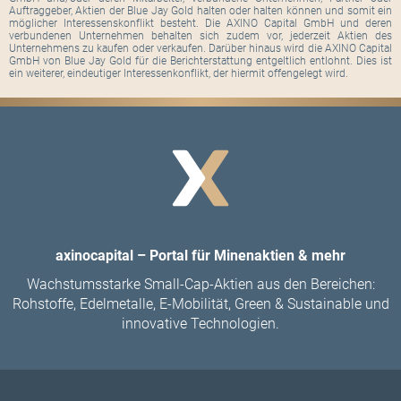
Auftraggeber, Aktien der Blue Jay Gold halten oder halten können und somit ein
möglicher Interessenskonflikt besteht. Die AXINO Capital GmbH und deren
verbundenen Unternehmen behalten sich zudem vor, jederzeit Aktien des
Unternehmens zu kaufen oder verkaufen. Darüber hinaus wird die AXINO Capital
GmbH von Blue Jay Gold für die Berichterstattung entgeltlich entlohnt. Dies ist
ein weiterer, eindeutiger Interessenkonflikt, der hiermit offengelegt wird.
axinocapital – Portal für Minenaktien & mehr
Wachstumsstarke Small-Cap-Aktien aus den Bereichen:
Rohstoffe, Edelmetalle, E-Mobilität, Green & Sustainable und
innovative Technologien.