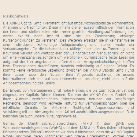
Risikohinweis
Die AXINO Capital GmbH veröffentlicht auf https://axinocapital.de Kommentare,
Analysen und Nachrichten. Diese Inhalte dienen ausschließlich der Information
der Leser und stellen keine wie immer geartete Handlungsaufforderung dar,
weder explizit noch implizit sind sie als Zusicherung etwaiger
Kursentwicklungen zu verstehen. Des Weiteren ersetzen sie in keinster Weise
eine individuelle fachkundige Anlageberatung und stellen weder ein
Verkaufsangebot für die behandelte(n) Aktie(n) noch eine Aufforderung zum
Kauf oder Verkauf von Wertpapieren dar. Es handelt sich hier ausdrücklich nicht
um eine Finanzanalyse, sondern um werbliche / journalistische Texte. Leser, die
aufgrund der hier angebotenen Informationen Anlageentscheidungen treffen
bzw. Transaktionen durchführen, handeln vollständig auf eigene Gefahr. Es
kommt keine vertragliche Beziehung zwischen der AXINO Capital GmbH und
ihren Lesern oder den Nutzern ihrer Angebote zustande, da unsere
Informationen sich nur auf das Unternehmen beziehen, nicht aber auf die
Anlageentscheidung des Lesers.
Der Erwerb von Wertpapieren birgt hohe Risiken, die bis zum Totalverlust des
eingesetzten Kapitals führen können. Die von der AXINO Capital GmbH und
ihren Autoren veröffentlichten Informationen beruhen auf sorgfältiger
Recherche, dennoch wird jedwede Haftung für Vermögensschäden oder die
inhaltliche Garantie für Aktualität, Richtigkeit, Angemessenheit und
Vollständigkeit der hier angebotenen Artikel ausdrücklich ausgeschlossen. Bitte
beachten Sie auch unsere Nutzungshinweise.
Gemäß der Marktmissbrauchsverordnung (MiFiD II), dem §34b des
Wertpapierhandelsgesetzes (WpHG) und dem §48f Abs. 5 des österreichischen
Börsengesetzes (BörseG) möchten wir darauf hinweisen, dass die AXINO Capital
GmbH und/oder deren Mitarbeiter, verbundene Unternehmen, Partner oder