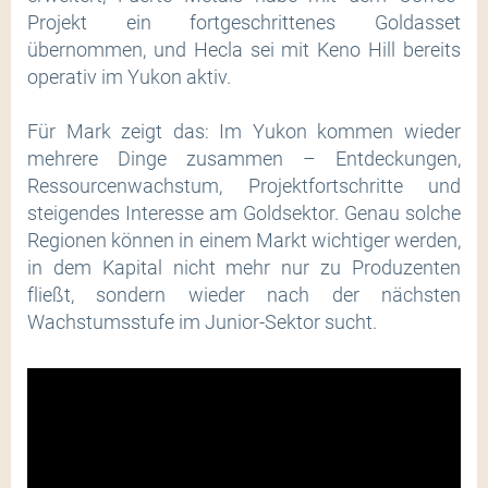
Projekt ein fortgeschrittenes Goldasset
übernommen, und Hecla sei mit Keno Hill bereits
operativ im Yukon aktiv.
Für Mark zeigt das: Im Yukon kommen wieder
mehrere Dinge zusammen – Entdeckungen,
Ressourcenwachstum, Projektfortschritte und
steigendes Interesse am Goldsektor. Genau solche
Regionen können in einem Markt wichtiger werden,
in dem Kapital nicht mehr nur zu Produzenten
fließt, sondern wieder nach der nächsten
Wachstumsstufe im Junior-Sektor sucht.