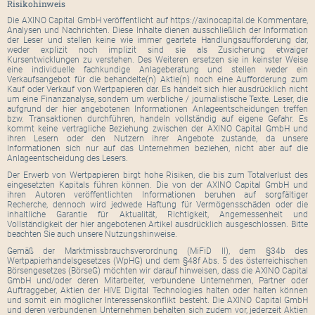
Risikohinweis
Die AXINO Capital GmbH veröffentlicht auf https://axinocapital.de Kommentare,
Analysen und Nachrichten. Diese Inhalte dienen ausschließlich der Information
der Leser und stellen keine wie immer geartete Handlungsaufforderung dar,
weder explizit noch implizit sind sie als Zusicherung etwaiger
Kursentwicklungen zu verstehen. Des Weiteren ersetzen sie in keinster Weise
eine individuelle fachkundige Anlageberatung und stellen weder ein
Verkaufsangebot für die behandelte(n) Aktie(n) noch eine Aufforderung zum
Kauf oder Verkauf von Wertpapieren dar. Es handelt sich hier ausdrücklich nicht
um eine Finanzanalyse, sondern um werbliche / journalistische Texte. Leser, die
aufgrund der hier angebotenen Informationen Anlageentscheidungen treffen
bzw. Transaktionen durchführen, handeln vollständig auf eigene Gefahr. Es
kommt keine vertragliche Beziehung zwischen der AXINO Capital GmbH und
ihren Lesern oder den Nutzern ihrer Angebote zustande, da unsere
Informationen sich nur auf das Unternehmen beziehen, nicht aber auf die
Anlageentscheidung des Lesers.
Der Erwerb von Wertpapieren birgt hohe Risiken, die bis zum Totalverlust des
eingesetzten Kapitals führen können. Die von der AXINO Capital GmbH und
ihren Autoren veröffentlichten Informationen beruhen auf sorgfältiger
Recherche, dennoch wird jedwede Haftung für Vermögensschäden oder die
inhaltliche Garantie für Aktualität, Richtigkeit, Angemessenheit und
Vollständigkeit der hier angebotenen Artikel ausdrücklich ausgeschlossen. Bitte
beachten Sie auch unsere Nutzungshinweise.
Gemäß der Marktmissbrauchsverordnung (MiFiD II), dem §34b des
Wertpapierhandelsgesetzes (WpHG) und dem §48f Abs. 5 des österreichischen
Börsengesetzes (BörseG) möchten wir darauf hinweisen, dass die AXINO Capital
GmbH und/oder deren Mitarbeiter, verbundene Unternehmen, Partner oder
Auftraggeber, Aktien der HIVE Digital Technologies halten oder halten können
und somit ein möglicher Interessenskonflikt besteht. Die AXINO Capital GmbH
und deren verbundenen Unternehmen behalten sich zudem vor, jederzeit Aktien