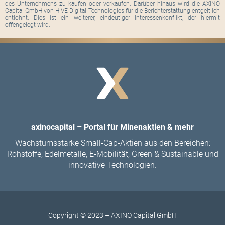
des Unternehmens zu kaufen oder verkaufen. Darüber hinaus wird die AXINO
Capital GmbH von HIVE Digital Technologies für die Berichterstattung entgeltlich
entlohnt. Dies ist ein weiterer, eindeutiger Interessenkonflikt, der hiermit
offengelegt wird.
axinocapital – Portal für Minenaktien & mehr
Wachstumsstarke Small-Cap-Aktien aus den Bereichen:
Rohstoffe, Edelmetalle, E-Mobilität, Green & Sustainable und
innovative Technologien.
Copyright © 2023 – AXINO Capital GmbH