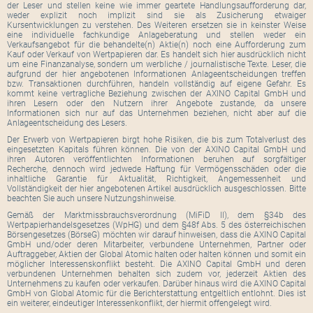
der Leser und stellen keine wie immer geartete Handlungsaufforderung dar,
weder explizit noch implizit sind sie als Zusicherung etwaiger
Kursentwicklungen zu verstehen. Des Weiteren ersetzen sie in keinster Weise
eine individuelle fachkundige Anlageberatung und stellen weder ein
Verkaufsangebot für die behandelte(n) Aktie(n) noch eine Aufforderung zum
Kauf oder Verkauf von Wertpapieren dar. Es handelt sich hier ausdrücklich nicht
um eine Finanzanalyse, sondern um werbliche / journalistische Texte. Leser, die
aufgrund der hier angebotenen Informationen Anlageentscheidungen treffen
bzw. Transaktionen durchführen, handeln vollständig auf eigene Gefahr. Es
kommt keine vertragliche Beziehung zwischen der AXINO Capital GmbH und
ihren Lesern oder den Nutzern ihrer Angebote zustande, da unsere
Informationen sich nur auf das Unternehmen beziehen, nicht aber auf die
Anlageentscheidung des Lesers.
Der Erwerb von Wertpapieren birgt hohe Risiken, die bis zum Totalverlust des
eingesetzten Kapitals führen können. Die von der AXINO Capital GmbH und
ihren Autoren veröffentlichten Informationen beruhen auf sorgfältiger
Recherche, dennoch wird jedwede Haftung für Vermögensschäden oder die
inhaltliche Garantie für Aktualität, Richtigkeit, Angemessenheit und
Vollständigkeit der hier angebotenen Artikel ausdrücklich ausgeschlossen. Bitte
beachten Sie auch unsere Nutzungshinweise.
Gemäß der Marktmissbrauchsverordnung (MiFiD II), dem §34b des
Wertpapierhandelsgesetzes (WpHG) und dem §48f Abs. 5 des österreichischen
Börsengesetzes (BörseG) möchten wir darauf hinweisen, dass die AXINO Capital
GmbH und/oder deren Mitarbeiter, verbundene Unternehmen, Partner oder
Auftraggeber, Aktien der Global Atomic halten oder halten können und somit ein
möglicher Interessenskonflikt besteht. Die AXINO Capital GmbH und deren
verbundenen Unternehmen behalten sich zudem vor, jederzeit Aktien des
Unternehmens zu kaufen oder verkaufen. Darüber hinaus wird die AXINO Capital
GmbH von Global Atomic für die Berichterstattung entgeltlich entlohnt. Dies ist
ein weiterer, eindeutiger Interessenkonflikt, der hiermit offengelegt wird.