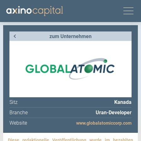
zum Unternehmen
Sitz
Kanada
Branche
Uran-Developer
Website
www.globalatomiccorp.com
Diese redaktionelle Veröffentlichung wurde im bezahlten