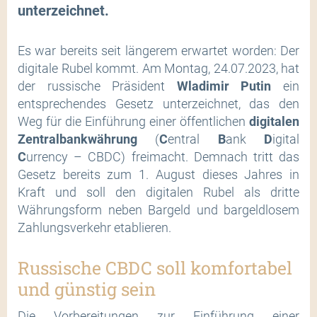
unterzeichnet.
Es war bereits seit längerem erwartet worden: Der
digitale Rubel kommt. Am Montag, 24.07.2023, hat
der russische Präsident
Wladimir Putin
ein
entsprechendes Gesetz unterzeichnet, das den
Weg für die Einführung einer öffentlichen
digitalen
Zentralbankwährung
(
C
entral
B
ank
D
igital
C
urrency – CBDC) freimacht. Demnach tritt das
Gesetz bereits zum 1. August dieses Jahres in
Kraft und soll den digitalen Rubel als dritte
Währungsform neben Bargeld und bargeldlosem
Zahlungsverkehr etablieren.
Russische CBDC soll komfortabel
und günstig sein
Die Vorbereitungen zur Einführung einer