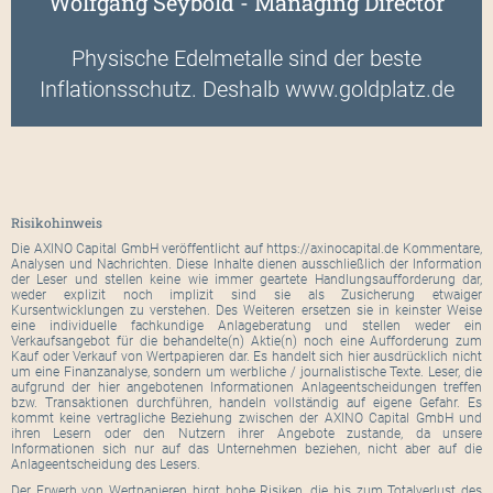
Wolfgang Seybold - Managing Director
Physische Edelmetalle sind der beste
Inflationsschutz. Deshalb www.goldplatz.de
Risikohinweis
Die AXINO Capital GmbH veröffentlicht auf https://axinocapital.de Kommentare,
Analysen und Nachrichten. Diese Inhalte dienen ausschließlich der Information
der Leser und stellen keine wie immer geartete Handlungsaufforderung dar,
weder explizit noch implizit sind sie als Zusicherung etwaiger
Kursentwicklungen zu verstehen. Des Weiteren ersetzen sie in keinster Weise
eine individuelle fachkundige Anlageberatung und stellen weder ein
Verkaufsangebot für die behandelte(n) Aktie(n) noch eine Aufforderung zum
Kauf oder Verkauf von Wertpapieren dar. Es handelt sich hier ausdrücklich nicht
um eine Finanzanalyse, sondern um werbliche / journalistische Texte. Leser, die
aufgrund der hier angebotenen Informationen Anlageentscheidungen treffen
bzw. Transaktionen durchführen, handeln vollständig auf eigene Gefahr. Es
kommt keine vertragliche Beziehung zwischen der AXINO Capital GmbH und
ihren Lesern oder den Nutzern ihrer Angebote zustande, da unsere
Informationen sich nur auf das Unternehmen beziehen, nicht aber auf die
Anlageentscheidung des Lesers.
Der Erwerb von Wertpapieren birgt hohe Risiken, die bis zum Totalverlust des