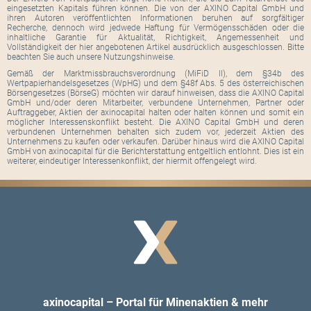
eingesetzten Kapitals führen können. Die von der AXINO Capital GmbH und
ihren Autoren veröffentlichten Informationen beruhen auf sorgfältiger
Recherche, dennoch wird jedwede Haftung für Vermögensschäden oder die
inhaltliche Garantie für Aktualität, Richtigkeit, Angemessenheit und
Vollständigkeit der hier angebotenen Artikel ausdrücklich ausgeschlossen. Bitte
beachten Sie auch unsere Nutzungshinweise.
Gemäß der Marktmissbrauchsverordnung (MiFiD II), dem §34b des
Wertpapierhandelsgesetzes (WpHG) und dem §48f Abs. 5 des österreichischen
Börsengesetzes (BörseG) möchten wir darauf hinweisen, dass die AXINO Capital
GmbH und/oder deren Mitarbeiter, verbundene Unternehmen, Partner oder
Auftraggeber, Aktien der axinocapital halten oder halten können und somit ein
möglicher Interessenskonflikt besteht. Die AXINO Capital GmbH und deren
verbundenen Unternehmen behalten sich zudem vor, jederzeit Aktien des
Unternehmens zu kaufen oder verkaufen. Darüber hinaus wird die AXINO Capital
GmbH von axinocapital für die Berichterstattung entgeltlich entlohnt. Dies ist ein
weiterer, eindeutiger Interessenkonflikt, der hiermit offengelegt wird.
axinocapital – Portal für Minenaktien & mehr