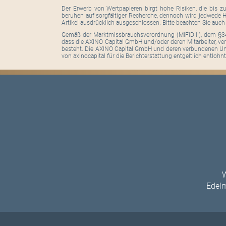
Der Erwerb von Wertpapieren birgt hohe Risiken, die bis z
beruhen auf sorgfältiger Recherche, dennoch wird jedwede Ha
Artikel ausdrücklich ausgeschlossen. Bitte beachten Sie auc
Gemäß der Marktmissbrauchsverordnung (MiFiD II), dem §34
dass die AXINO Capital GmbH und/oder deren Mitarbeiter, ver
besteht. Die AXINO Capital GmbH und deren verbundenen Unt
von axinocapital für die Berichterstattung entgeltlich entlohnt.
W
Edelm