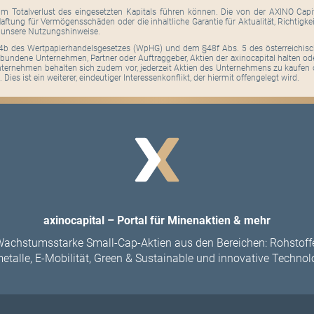
um Totalverlust des eingesetzten Kapitals führen können. Die von der AXINO Cap
ftung für Vermögensschäden oder die inhaltliche Garantie für Aktualität, Richtigk
h unsere Nutzungshinweise.
b des Wertpapierhandelsgesetzes (WpHG) und dem §48f Abs. 5 des österreichisc
bundene Unternehmen, Partner oder Auftraggeber, Aktien der axinocapital halten od
ernehmen behalten sich zudem vor, jederzeit Aktien des Unternehmens zu kaufen 
 Dies ist ein weiterer, eindeutiger Interessenkonflikt, der hiermit offengelegt wird.
axinocapital – Portal für Minenaktien & mehr
achstumsstarke Small-Cap-Aktien aus den Bereichen: Rohstoff
etalle, E-Mobilität, Green & Sustainable und innovative Technol