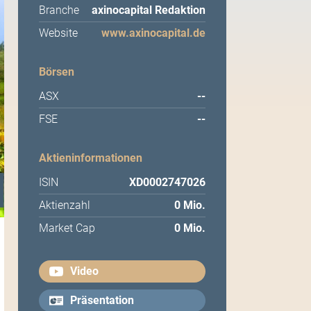
Branche
axinocapital Redaktion
Website
www.axinocapital.de
Börsen
ASX
--
FSE
--
Aktieninformationen
ISIN
XD0002747026
Aktienzahl
0 Mio.
Market Cap
0 Mio.
Video
Präsentation