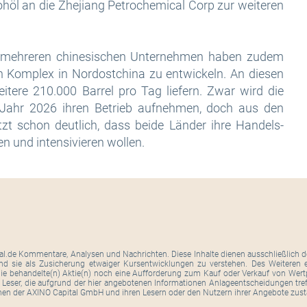
höl an die Zhejiang Petrochemical Corp zur weiteren
s mehreren chinesischen Unternehmen haben zudem
n Komplex in Nordostchina zu entwickeln. An diesen
itere 210.000 Barrel pro Tag liefern. Zwar wird die
m Jahr 2026 ihren Betrieb aufnehmen, doch aus den
zt schon deutlich, dass beide Länder ihre Handels-
 und intensivieren wollen.
tal.de Kommentare, Analysen und Nachrichten. Diese Inhalte dienen ausschließlich de
ind sie als Zusicherung etwaiger Kursentwicklungen zu verstehen. Des Weiteren er
ie behandelte(n) Aktie(n) noch eine Aufforderung zum Kauf oder Verkauf von Wertpa
. Leser, die aufgrund der hier angebotenen Informationen Anlageentscheidungen tre
hen der AXINO Capital GmbH und ihren Lesern oder den Nutzern ihrer Angebote zus