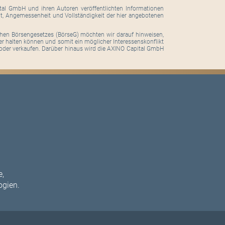
ital GmbH und ihren Autoren veröffentlichten Informationen
eit, Angemessenheit und Vollständigkeit der hier angebotenen
hen Börsengesetzes (BörseG) möchten wir darauf hinweisen,
er halten können und somit ein möglicher Interessenskonflikt
oder verkaufen. Darüber hinaus wird die AXINO Capital GmbH
e,
ogien.