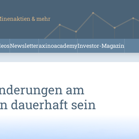
 Minenaktien & mehr
deos
Newsletter
axinoacademy
Investor-Magazin
ränderungen am
n dauerhaft sein