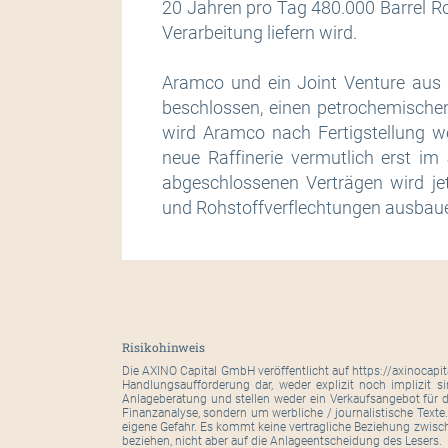
20 Jahren pro Tag 480.000 Barrel Ro
Verarbeitung liefern wird.
Aramco und ein Joint Venture au
beschlossen, einen petrochemische
wird Aramco nach Fertigstellung we
neue Raffinerie vermutlich erst i
abgeschlossenen Verträgen wird jet
und Rohstoffverflechtungen ausbauen
Risikohinweis
Die AXINO Capital GmbH veröffentlicht auf https://axinocapi
Handlungsaufforderung dar, weder explizit noch implizit s
Anlageberatung und stellen weder ein Verkaufsangebot für d
Finanzanalyse, sondern um werbliche / journalistische Texte
eigene Gefahr. Es kommt keine vertragliche Beziehung zwisc
beziehen, nicht aber auf die Anlageentscheidung des Lesers.