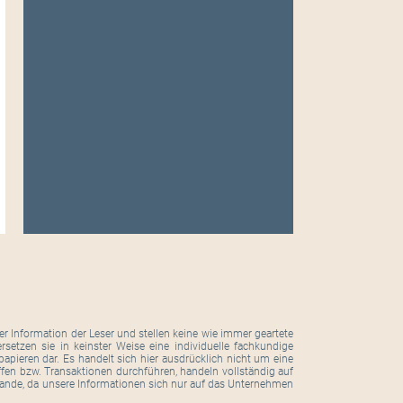
r Information der Leser und stellen keine wie immer geartete
setzen sie in keinster Weise eine individuelle fachkundige
pieren dar. Es handelt sich hier ausdrücklich nicht um eine
ffen bzw. Transaktionen durchführen, handeln vollständig auf
tande, da unsere Informationen sich nur auf das Unternehmen