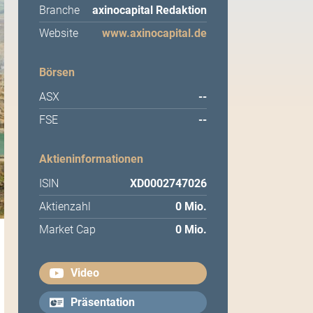
Branche
axinocapital Redaktion
Website
www.axinocapital.de
Börsen
ASX
--
FSE
--
Aktieninformationen
ISIN
XD0002747026
Aktienzahl
0 Mio.
Market Cap
0 Mio.
Video
Präsentation