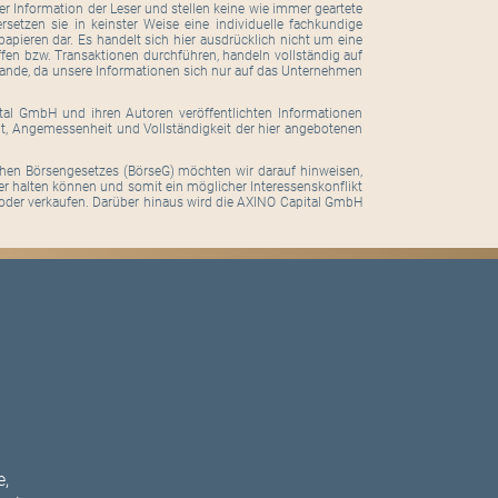
r Information der Leser und stellen keine wie immer geartete
setzen sie in keinster Weise eine individuelle fachkundige
pieren dar. Es handelt sich hier ausdrücklich nicht um eine
ffen bzw. Transaktionen durchführen, handeln vollständig auf
tande, da unsere Informationen sich nur auf das Unternehmen
ital GmbH und ihren Autoren veröffentlichten Informationen
eit, Angemessenheit und Vollständigkeit der hier angebotenen
hen Börsengesetzes (BörseG) möchten wir darauf hinweisen,
er halten können und somit ein möglicher Interessenskonflikt
oder verkaufen. Darüber hinaus wird die AXINO Capital GmbH
e,