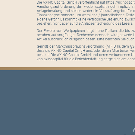
Die AXINO Capital GmbH veröffentlicht auf https://axinocapi
Handlungsaufforderung dar, weder explizit noch implizit s
Anlageberatung und stellen weder ein Verkaufsangebot für d
Finanzanalyse, sondern um werbliche / journalistische Texte
eigene Gefahr. Es kommt keine vertragliche Beziehung zwisc
beziehen, nicht aber auf die Anlageentscheidung des Lesers.
Der Erwerb von Wertpapieren birgt hohe Risiken, die bis z
beruhen auf sorgfältiger Recherche, dennoch wird jedwede Ha
Artikel ausdrücklich ausgeschlossen. Bitte beachten Sie auc
Gemäß der Marktmissbrauchsverordnung (MiFiD II), dem §34
dass die AXINO Capital GmbH und/oder deren Mitarbeiter, ver
besteht. Die AXINO Capital GmbH und deren verbundenen Unt
von axinocapital für die Berichterstattung entgeltlich entlohnt.
W