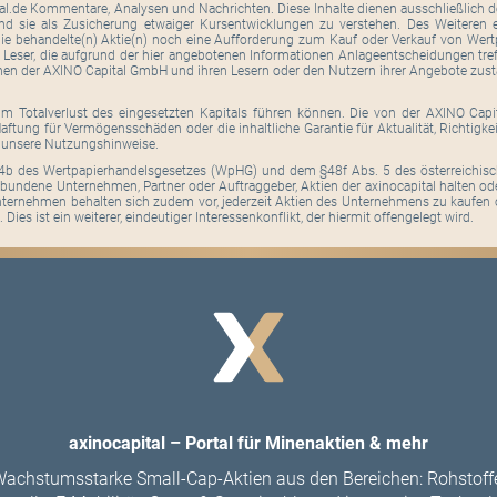
tal.de Kommentare, Analysen und Nachrichten. Diese Inhalte dienen ausschließlich de
ind sie als Zusicherung etwaiger Kursentwicklungen zu verstehen. Des Weiteren er
ie behandelte(n) Aktie(n) noch eine Aufforderung zum Kauf oder Verkauf von Wertpa
. Leser, die aufgrund der hier angebotenen Informationen Anlageentscheidungen tre
hen der AXINO Capital GmbH und ihren Lesern oder den Nutzern ihrer Angebote zus
um Totalverlust des eingesetzten Kapitals führen können. Die von der AXINO Cap
ftung für Vermögensschäden oder die inhaltliche Garantie für Aktualität, Richtigk
h unsere Nutzungshinweise.
b des Wertpapierhandelsgesetzes (WpHG) und dem §48f Abs. 5 des österreichisc
bundene Unternehmen, Partner oder Auftraggeber, Aktien der axinocapital halten od
ernehmen behalten sich zudem vor, jederzeit Aktien des Unternehmens zu kaufen 
 Dies ist ein weiterer, eindeutiger Interessenkonflikt, der hiermit offengelegt wird.
axinocapital – Portal für Minenaktien & mehr
achstumsstarke Small-Cap-Aktien aus den Bereichen: Rohstoff