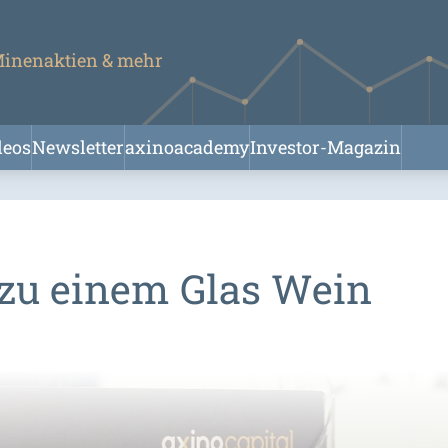
 Minenaktien & mehr
deos
Newsletter
axinoacademy
Investor-Magazin
 zu einem Glas Wein