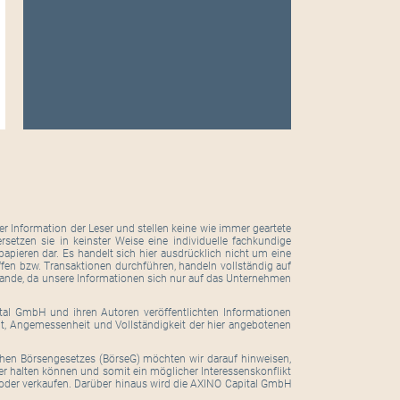
r Information der Leser und stellen keine wie immer geartete
setzen sie in keinster Weise eine individuelle fachkundige
pieren dar. Es handelt sich hier ausdrücklich nicht um eine
ffen bzw. Transaktionen durchführen, handeln vollständig auf
tande, da unsere Informationen sich nur auf das Unternehmen
ital GmbH und ihren Autoren veröffentlichten Informationen
eit, Angemessenheit und Vollständigkeit der hier angebotenen
hen Börsengesetzes (BörseG) möchten wir darauf hinweisen,
er halten können und somit ein möglicher Interessenskonflikt
oder verkaufen. Darüber hinaus wird die AXINO Capital GmbH