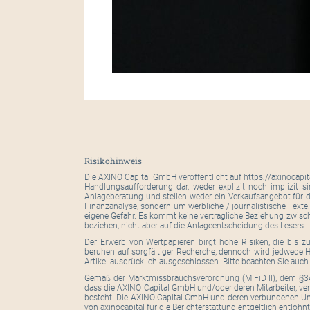
Risikohinweis
Die AXINO Capital GmbH veröffentlicht auf https://axinocapi
Handlungsaufforderung dar, weder explizit noch implizit s
Anlageberatung und stellen weder ein Verkaufsangebot für d
Finanzanalyse, sondern um werbliche / journalistische Texte
eigene Gefahr. Es kommt keine vertragliche Beziehung zwisc
beziehen, nicht aber auf die Anlageentscheidung des Lesers.
Der Erwerb von Wertpapieren birgt hohe Risiken, die bis z
beruhen auf sorgfältiger Recherche, dennoch wird jedwede Ha
Artikel ausdrücklich ausgeschlossen. Bitte beachten Sie auc
Gemäß der Marktmissbrauchsverordnung (MiFiD II), dem §34
dass die AXINO Capital GmbH und/oder deren Mitarbeiter, ver
besteht. Die AXINO Capital GmbH und deren verbundenen Unt
von axinocapital für die Berichterstattung entgeltlich entlohnt.