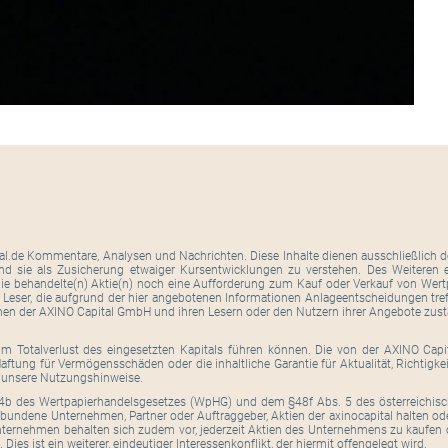
tal.de Kommentare, Analysen und Nachrichten. Diese Inhalte dienen ausschließlich de
ind sie als Zusicherung etwaiger Kursentwicklungen zu verstehen. Des Weiteren er
ie behandelte(n) Aktie(n) noch eine Aufforderung zum Kauf oder Verkauf von Wertpa
. Leser, die aufgrund der hier angebotenen Informationen Anlageentscheidungen tre
hen der AXINO Capital GmbH und ihren Lesern oder den Nutzern ihrer Angebote zus
um Totalverlust des eingesetzten Kapitals führen können. Die von der AXINO Cap
ftung für Vermögensschäden oder die inhaltliche Garantie für Aktualität, Richtigk
h unsere Nutzungshinweise.
b des Wertpapierhandelsgesetzes (WpHG) und dem §48f Abs. 5 des österreichisc
bundene Unternehmen, Partner oder Auftraggeber, Aktien der axinocapital halten od
ernehmen behalten sich zudem vor, jederzeit Aktien des Unternehmens zu kaufen 
 Dies ist ein weiterer, eindeutiger Interessenkonflikt, der hiermit offengelegt wird.