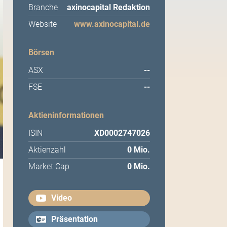
Branche
axinocapital Redaktion
Website
www.axinocapital.de
Börsen
ASX
--
FSE
--
Aktieninformationen
ISIN
XD0002747026
Aktienzahl
0 Mio.
Market Cap
0 Mio.
Video
Präsentation