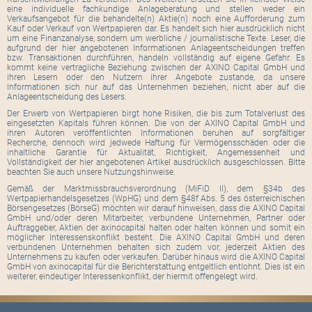
eine individuelle fachkundige Anlageberatung und stellen weder ein
Verkaufsangebot für die behandelte(n) Aktie(n) noch eine Aufforderung zum
Kauf oder Verkauf von Wertpapieren dar. Es handelt sich hier ausdrücklich nicht
um eine Finanzanalyse, sondern um werbliche / journalistische Texte. Leser, die
aufgrund der hier angebotenen Informationen Anlageentscheidungen treffen
bzw. Transaktionen durchführen, handeln vollständig auf eigene Gefahr. Es
kommt keine vertragliche Beziehung zwischen der AXINO Capital GmbH und
ihren Lesern oder den Nutzern ihrer Angebote zustande, da unsere
Informationen sich nur auf das Unternehmen beziehen, nicht aber auf die
Anlageentscheidung des Lesers.
Der Erwerb von Wertpapieren birgt hohe Risiken, die bis zum Totalverlust des
eingesetzten Kapitals führen können. Die von der AXINO Capital GmbH und
ihren Autoren veröffentlichten Informationen beruhen auf sorgfältiger
Recherche, dennoch wird jedwede Haftung für Vermögensschäden oder die
inhaltliche Garantie für Aktualität, Richtigkeit, Angemessenheit und
Vollständigkeit der hier angebotenen Artikel ausdrücklich ausgeschlossen. Bitte
beachten Sie auch unsere Nutzungshinweise.
Gemäß der Marktmissbrauchsverordnung (MiFiD II), dem §34b des
Wertpapierhandelsgesetzes (WpHG) und dem §48f Abs. 5 des österreichischen
Börsengesetzes (BörseG) möchten wir darauf hinweisen, dass die AXINO Capital
GmbH und/oder deren Mitarbeiter, verbundene Unternehmen, Partner oder
Auftraggeber, Aktien der axinocapital halten oder halten können und somit ein
möglicher Interessenskonflikt besteht. Die AXINO Capital GmbH und deren
verbundenen Unternehmen behalten sich zudem vor, jederzeit Aktien des
Unternehmens zu kaufen oder verkaufen. Darüber hinaus wird die AXINO Capital
GmbH von axinocapital für die Berichterstattung entgeltlich entlohnt. Dies ist ein
weiterer, eindeutiger Interessenkonflikt, der hiermit offengelegt wird.