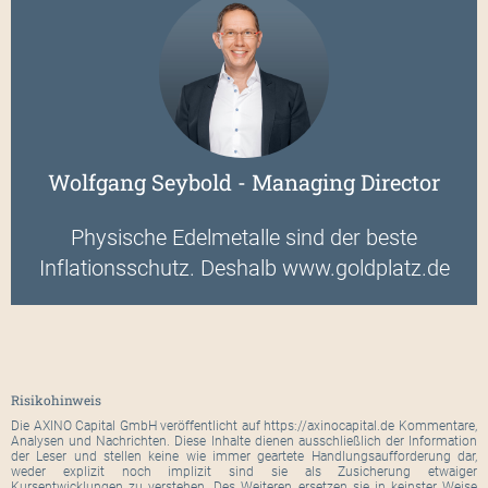
Wolfgang Seybold - Managing Director
Physische Edelmetalle sind der beste
Inflationsschutz. Deshalb www.goldplatz.de
Risikohinweis
Die AXINO Capital GmbH veröffentlicht auf https://axinocapital.de Kommentare,
Analysen und Nachrichten. Diese Inhalte dienen ausschließlich der Information
der Leser und stellen keine wie immer geartete Handlungsaufforderung dar,
weder explizit noch implizit sind sie als Zusicherung etwaiger
Kursentwicklungen zu verstehen. Des Weiteren ersetzen sie in keinster Weise