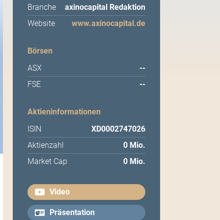
Branche
axinocapital Redaktion
Website
www.axinocapital.de
Börsen
ASX
--
FSE
--
Aktieninformationen
ISIN
XD0002747026
Aktienzahl
0 Mio.
Market Cap
0 Mio.
Video
Präsentation