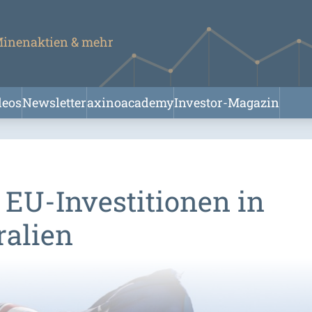
 Minenaktien & mehr
deos
Newsletter
axinoacademy
Investor-Magazin
 EU-Investitionen in
ralien