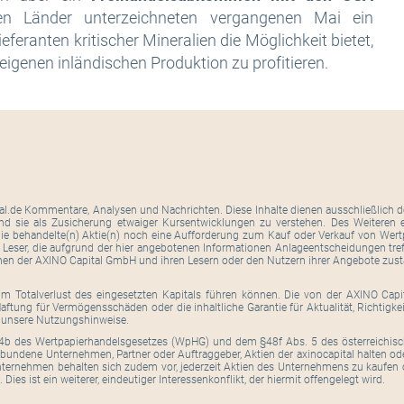
iden Länder unterzeichneten vergangenen Mai ein
eranten kritischer Mineralien die Möglichkeit bietet,
 eigenen inländischen Produktion zu profitieren.
tal.de Kommentare, Analysen und Nachrichten. Diese Inhalte dienen ausschließlich de
ind sie als Zusicherung etwaiger Kursentwicklungen zu verstehen. Des Weiteren er
ie behandelte(n) Aktie(n) noch eine Aufforderung zum Kauf oder Verkauf von Wertpa
. Leser, die aufgrund der hier angebotenen Informationen Anlageentscheidungen tre
hen der AXINO Capital GmbH und ihren Lesern oder den Nutzern ihrer Angebote zus
um Totalverlust des eingesetzten Kapitals führen können. Die von der AXINO Cap
ftung für Vermögensschäden oder die inhaltliche Garantie für Aktualität, Richtigk
h unsere Nutzungshinweise.
b des Wertpapierhandelsgesetzes (WpHG) und dem §48f Abs. 5 des österreichisc
bundene Unternehmen, Partner oder Auftraggeber, Aktien der axinocapital halten od
ernehmen behalten sich zudem vor, jederzeit Aktien des Unternehmens zu kaufen 
 Dies ist ein weiterer, eindeutiger Interessenkonflikt, der hiermit offengelegt wird.