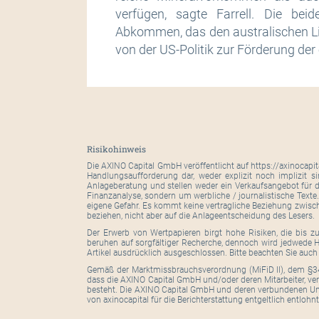
verfügen, sagte Farrell. Die be
Abkommen, das den australischen Lief
von der US-Politik zur Förderung der
Risikohinweis
Die AXINO Capital GmbH veröffentlicht auf https://axinocapi
Handlungsaufforderung dar, weder explizit noch implizit s
Anlageberatung und stellen weder ein Verkaufsangebot für d
Finanzanalyse, sondern um werbliche / journalistische Texte
eigene Gefahr. Es kommt keine vertragliche Beziehung zwisc
beziehen, nicht aber auf die Anlageentscheidung des Lesers.
Der Erwerb von Wertpapieren birgt hohe Risiken, die bis z
beruhen auf sorgfältiger Recherche, dennoch wird jedwede Ha
Artikel ausdrücklich ausgeschlossen. Bitte beachten Sie auc
Gemäß der Marktmissbrauchsverordnung (MiFiD II), dem §34
dass die AXINO Capital GmbH und/oder deren Mitarbeiter, ver
besteht. Die AXINO Capital GmbH und deren verbundenen Unt
von axinocapital für die Berichterstattung entgeltlich entlohnt.