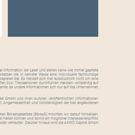
r Information der Leser und stellen keine wie immer geartete
setzen sie in keinster Weise eine individuelle fachkundige
pieren dar. Es handelt sich hier ausdrücklich nicht um eine
ffen bzw. Transaktionen durchführen, handeln vollständig auf
tande, da unsere Informationen sich nur auf das Unternehmen
ital GmbH und ihren Autoren veröffentlichten Informationen
eit, Angemessenheit und Vollständigkeit der hier angebotenen
hen Börsengesetzes (BörseG) möchten wir darauf hinweisen,
er halten können und somit ein möglicher Interessenskonflikt
oder verkaufen. Darüber hinaus wird die AXINO Capital GmbH