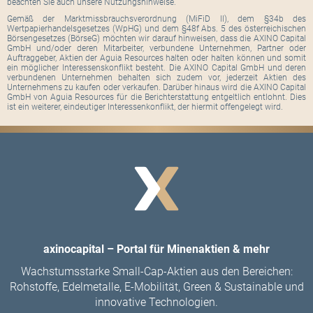
beachten Sie auch unsere Nutzungshinweise.
Gemäß der Marktmissbrauchsverordnung (MiFiD II), dem §34b des
Wertpapierhandelsgesetzes (WpHG) und dem §48f Abs. 5 des österreichischen
Börsengesetzes (BörseG) möchten wir darauf hinweisen, dass die AXINO Capital
GmbH und/oder deren Mitarbeiter, verbundene Unternehmen, Partner oder
Auftraggeber, Aktien der Aguia Resources halten oder halten können und somit
ein möglicher Interessenskonflikt besteht. Die AXINO Capital GmbH und deren
verbundenen Unternehmen behalten sich zudem vor, jederzeit Aktien des
Unternehmens zu kaufen oder verkaufen. Darüber hinaus wird die AXINO Capital
GmbH von Aguia Resources für die Berichterstattung entgeltlich entlohnt. Dies
ist ein weiterer, eindeutiger Interessenkonflikt, der hiermit offengelegt wird.
axinocapital – Portal für Minenaktien & mehr
Wachstumsstarke Small-Cap-Aktien aus den Bereichen:
Rohstoffe, Edelmetalle, E-Mobilität, Green & Sustainable und
innovative Technologien.