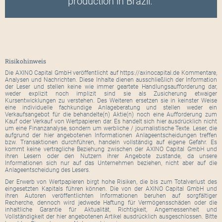
production in Brazil.”
Risikohinweis
Die AXINO Capital GmbH veröffentlicht auf https://axinocapital.de Kommentare,
Analysen und Nachrichten. Diese Inhalte dienen ausschließlich der Information
der Leser und stellen keine wie immer geartete Handlungsaufforderung dar,
weder explizit noch implizit sind sie als Zusicherung etwaiger
Kursentwicklungen zu verstehen. Des Weiteren ersetzen sie in keinster Weise
eine individuelle fachkundige Anlageberatung und stellen weder ein
Verkaufsangebot für die behandelte(n) Aktie(n) noch eine Aufforderung zum
Kauf oder Verkauf von Wertpapieren dar. Es handelt sich hier ausdrücklich nicht
um eine Finanzanalyse, sondern um werbliche / journalistische Texte. Leser, die
aufgrund der hier angebotenen Informationen Anlageentscheidungen treffen
bzw. Transaktionen durchführen, handeln vollständig auf eigene Gefahr. Es
kommt keine vertragliche Beziehung zwischen der AXINO Capital GmbH und
ihren Lesern oder den Nutzern ihrer Angebote zustande, da unsere
Informationen sich nur auf das Unternehmen beziehen, nicht aber auf die
Anlageentscheidung des Lesers.
Der Erwerb von Wertpapieren birgt hohe Risiken, die bis zum Totalverlust des
eingesetzten Kapitals führen können. Die von der AXINO Capital GmbH und
ihren Autoren veröffentlichten Informationen beruhen auf sorgfältiger
Recherche, dennoch wird jedwede Haftung für Vermögensschäden oder die
inhaltliche Garantie für Aktualität, Richtigkeit, Angemessenheit und
Vollständigkeit der hier angebotenen Artikel ausdrücklich ausgeschlossen. Bitte