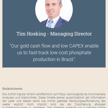
Tim Hosking - Managing Director
“Our gold cash flow and low CAPEX enable
us to fast-track low-cost phosphate
production in Brazil.”
Risikohinweis
Die AXINO Capital GmbH veröffentlicht auf https://axinocapital.de Kommentare,
Analysen und Nachrichten. Diese Inhalte dienen ausschließlich der Information
der Leser und stellen keine wie immer geartete Handlungsaufforderung dar,
weder explizit noch implizit sind sie als Zusicherung etwaiger
Kursentwicklungen zu verstehen. Des Weiteren ersetzen sie in keinster Weise