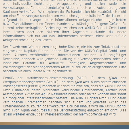
eine individuelle fachkundige Anlageberatung und stellen weder ein
Verkaufsangebot für die behandelte(n) Aktie(n) noch eine Aufforderung zum
Kauf oder Verkauf von Wertpapieren dar. Es handelt sich hier ausdrücklich nicht
um eine Finanzanalyse, sondern um werbliche / journalistische Texte. Leser, die
aufgrund der hier angebotenen Informationen Anlageentscheidungen treffen
bzw. Transaktionen durchführen, handeln vollständig auf eigene Gefahr. Es
kommt keine vertragliche Beziehung zwischen der AXINO Capital GmbH und
ihren Lesern oder den Nutzern ihrer Angebote zustande, da unsere
Informationen sich nur auf das Unternehmen beziehen, nicht aber auf die
Anlageentscheidung des Lesers.
Der Erwerb von Wertpapieren birgt hohe Risiken, die bis zum Totalverlust des
eingesetzten Kapitals führen können. Die von der AXINO Capital GmbH und
ihren Autoren veröffentlichten Informationen beruhen auf sorgfältiger
Recherche, dennoch wird jedwede Haftung für Vermögensschäden oder die
inhaltliche Garantie für Aktualität, Richtigkeit, Angemessenheit und
Vollständigkeit der hier angebotenen Artikel ausdrücklich ausgeschlossen. Bitte
beachten Sie auch unsere Nutzungshinweise.
Gemäß der Marktmissbrauchsverordnung (MiFiD II), dem §34b des
Wertpapierhandelsgesetzes (WpHG) und dem §48f Abs. 5 des österreichischen
Börsengesetzes (BörseG) möchten wir darauf hinweisen, dass die AXINO Capital
GmbH und/oder deren Mitarbeiter, verbundene Unternehmen, Partner oder
Auftraggeber, Aktien der Aguia Resources halten oder halten können und somit
ein möglicher Interessenskonflikt besteht. Die AXINO Capital GmbH und deren
verbundenen Unternehmen behalten sich zudem vor, jederzeit Aktien des
Unternehmens zu kaufen oder verkaufen. Darüber hinaus wird die AXINO Capital
GmbH von Aguia Resources für die Berichterstattung entgeltlich entlohnt. Dies
ist ein weiterer, eindeutiger Interessenkonflikt, der hiermit offengelegt wird.