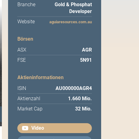
Branche
Gold & Phosphat
Developer
Website
aguiaresources.com.au
Börsen
ASX
AGR
FSE
5N91
Aktieninformationen
ISIN
AU000000AGR4
Aktienzahl
1.660 Mio.
Market Cap
32 Mio.
Video