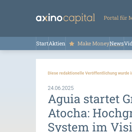
Portal für
Start
Aktien
Make Money
News
Vi
Diese redaktionelle Veröffentlichung wurde i
24.06.2025
Aguia startet G
Atocha: Hochgr
System im Visi