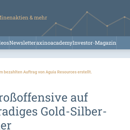
 Minenaktien & mehr
deos
Newsletter
axinoacademy
Investor-Magazin
m bezahlten Auftrag von Aguia Resources erstellt.
roßoffensive auf
adiges Gold-Silber-
er