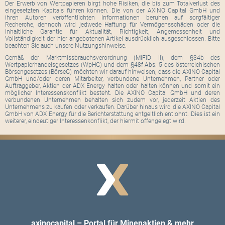
Der Erwerb von Wertpapieren birgt hohe Risiken, die bis zum Totalverlust des
eingesetzten Kapitals führen können. Die von der AXINO Capital GmbH und
ihren Autoren veröffentlichten Informationen beruhen auf sorgfältiger
Recherche, dennoch wird jedwede Haftung für Vermögensschäden oder die
inhaltliche Garantie für Aktualität, Richtigkeit, Angemessenheit und
Vollständigkeit der hier angebotenen Artikel ausdrücklich ausgeschlossen. Bitte
beachten Sie auch unsere Nutzungshinweise.
Gemäß der Marktmissbrauchsverordnung (MiFiD II), dem §34b des
Wertpapierhandelsgesetzes (WpHG) und dem §48f Abs. 5 des österreichischen
Börsengesetzes (BörseG) möchten wir darauf hinweisen, dass die AXINO Capital
GmbH und/oder deren Mitarbeiter, verbundene Unternehmen, Partner oder
Auftraggeber, Aktien der ADX Energy halten oder halten können und somit ein
möglicher Interessenskonflikt besteht. Die AXINO Capital GmbH und deren
verbundenen Unternehmen behalten sich zudem vor, jederzeit Aktien des
Unternehmens zu kaufen oder verkaufen. Darüber hinaus wird die AXINO Capital
GmbH von ADX Energy für die Berichterstattung entgeltlich entlohnt. Dies ist ein
weiterer, eindeutiger Interessenkonflikt, der hiermit offengelegt wird.
axinocapital – Portal für Minenaktien & mehr