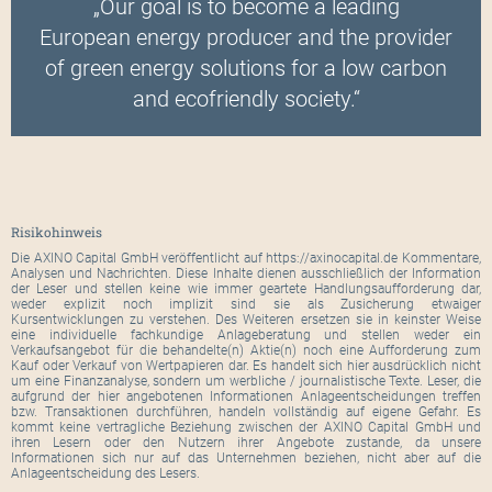
„Our goal is to become a leading
European energy producer and the provider
of green energy solutions for a low carbon
and ecofriendly society.“
Risikohinweis
Die AXINO Capital GmbH veröffentlicht auf https://axinocapital.de Kommentare,
Analysen und Nachrichten. Diese Inhalte dienen ausschließlich der Information
der Leser und stellen keine wie immer geartete Handlungsaufforderung dar,
weder explizit noch implizit sind sie als Zusicherung etwaiger
Kursentwicklungen zu verstehen. Des Weiteren ersetzen sie in keinster Weise
eine individuelle fachkundige Anlageberatung und stellen weder ein
Verkaufsangebot für die behandelte(n) Aktie(n) noch eine Aufforderung zum
Kauf oder Verkauf von Wertpapieren dar. Es handelt sich hier ausdrücklich nicht
um eine Finanzanalyse, sondern um werbliche / journalistische Texte. Leser, die
aufgrund der hier angebotenen Informationen Anlageentscheidungen treffen
bzw. Transaktionen durchführen, handeln vollständig auf eigene Gefahr. Es
kommt keine vertragliche Beziehung zwischen der AXINO Capital GmbH und
ihren Lesern oder den Nutzern ihrer Angebote zustande, da unsere
Informationen sich nur auf das Unternehmen beziehen, nicht aber auf die
Anlageentscheidung des Lesers.