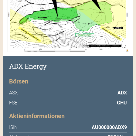
ADX Energy
Börsen
ASX
ADX
FSE
GHU
Aktieninformationen
ISIN
AU000000ADX9