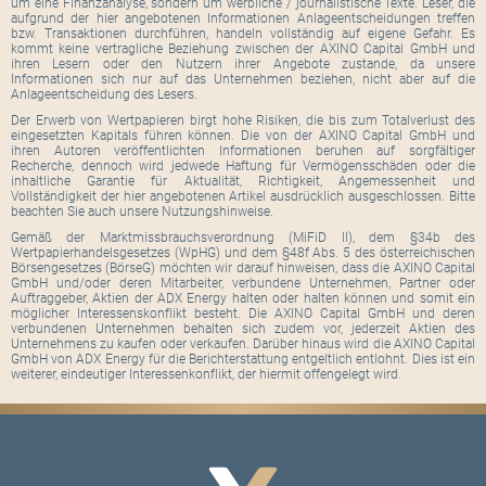
um eine Finanzanalyse, sondern um werbliche / journalistische Texte. Leser, die
aufgrund der hier angebotenen Informationen Anlageentscheidungen treffen
bzw. Transaktionen durchführen, handeln vollständig auf eigene Gefahr. Es
kommt keine vertragliche Beziehung zwischen der AXINO Capital GmbH und
ihren Lesern oder den Nutzern ihrer Angebote zustande, da unsere
Informationen sich nur auf das Unternehmen beziehen, nicht aber auf die
Anlageentscheidung des Lesers.
Der Erwerb von Wertpapieren birgt hohe Risiken, die bis zum Totalverlust des
eingesetzten Kapitals führen können. Die von der AXINO Capital GmbH und
ihren Autoren veröffentlichten Informationen beruhen auf sorgfältiger
Recherche, dennoch wird jedwede Haftung für Vermögensschäden oder die
inhaltliche Garantie für Aktualität, Richtigkeit, Angemessenheit und
Vollständigkeit der hier angebotenen Artikel ausdrücklich ausgeschlossen. Bitte
beachten Sie auch unsere Nutzungshinweise.
Gemäß der Marktmissbrauchsverordnung (MiFiD II), dem §34b des
Wertpapierhandelsgesetzes (WpHG) und dem §48f Abs. 5 des österreichischen
Börsengesetzes (BörseG) möchten wir darauf hinweisen, dass die AXINO Capital
GmbH und/oder deren Mitarbeiter, verbundene Unternehmen, Partner oder
Auftraggeber, Aktien der ADX Energy halten oder halten können und somit ein
möglicher Interessenskonflikt besteht. Die AXINO Capital GmbH und deren
verbundenen Unternehmen behalten sich zudem vor, jederzeit Aktien des
Unternehmens zu kaufen oder verkaufen. Darüber hinaus wird die AXINO Capital
GmbH von ADX Energy für die Berichterstattung entgeltlich entlohnt. Dies ist ein
weiterer, eindeutiger Interessenkonflikt, der hiermit offengelegt wird.