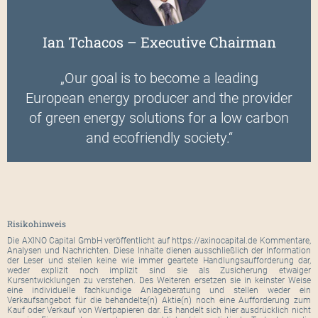
Ian Tchacos – Executive Chairman
„Our goal is to become a leading
European energy producer and the provider
of green energy solutions for a low carbon
and ecofriendly society.“
Risikohinweis
Die AXINO Capital GmbH veröffentlicht auf https://axinocapital.de Kommentare,
Analysen und Nachrichten. Diese Inhalte dienen ausschließlich der Information
der Leser und stellen keine wie immer geartete Handlungsaufforderung dar,
weder explizit noch implizit sind sie als Zusicherung etwaiger
Kursentwicklungen zu verstehen. Des Weiteren ersetzen sie in keinster Weise
eine individuelle fachkundige Anlageberatung und stellen weder ein
Verkaufsangebot für die behandelte(n) Aktie(n) noch eine Aufforderung zum
Kauf oder Verkauf von Wertpapieren dar. Es handelt sich hier ausdrücklich nicht