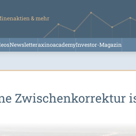
 Minenaktien & mehr
deos
Newsletter
axinoacademy
Investor-Magazin
ine Zwischenkorrektur i