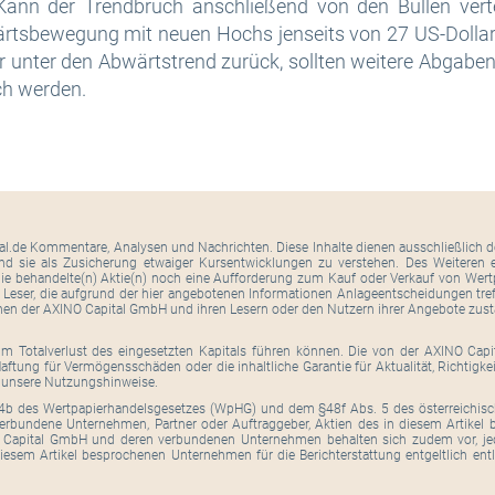
Kann der Trendbruch anschließend von den Bullen verte
rtsbewegung mit neuen Hochs jenseits von 27 US-Dollar 
er unter den Abwärtstrend zurück, sollten weitere Abgaben
ch werden.
tal.de Kommentare, Analysen und Nachrichten. Diese Inhalte dienen ausschließlich de
ind sie als Zusicherung etwaiger Kursentwicklungen zu verstehen. Des Weiteren er
ie behandelte(n) Aktie(n) noch eine Aufforderung zum Kauf oder Verkauf von Wertpa
. Leser, die aufgrund der hier angebotenen Informationen Anlageentscheidungen tre
hen der AXINO Capital GmbH und ihren Lesern oder den Nutzern ihrer Angebote zus
um Totalverlust des eingesetzten Kapitals führen können. Die von der AXINO Cap
ftung für Vermögensschäden oder die inhaltliche Garantie für Aktualität, Richtigk
h unsere Nutzungshinweise.
b des Wertpapierhandelsgesetzes (WpHG) und dem §48f Abs. 5 des österreichisc
verbundene Unternehmen, Partner oder Auftraggeber, Aktien des in diesem Artike
NO Capital GmbH und deren verbundenen Unternehmen behalten sich zudem vor, je
m Artikel besprochenen Unternehmen für die Berichterstattung entgeltlich entlohnt