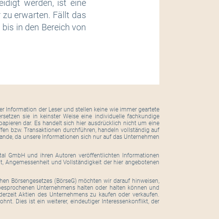
idigt werden, ist eine
zu erwarten. Fällt das
 bis in den Bereich von
r Information der Leser und stellen keine wie immer geartete
setzen sie in keinster Weise eine individuelle fachkundige
pieren dar. Es handelt sich hier ausdrücklich nicht um eine
ffen bzw. Transaktionen durchführen, handeln vollständig auf
tande, da unsere Informationen sich nur auf das Unternehmen
ital GmbH und ihren Autoren veröffentlichten Informationen
eit, Angemessenheit und Vollständigkeit der hier angebotenen
hen Börsengesetzes (BörseG) möchten wir darauf hinweisen,
l besprochenen Unternehmens halten oder halten können und
derzeit Aktien des Unternehmens zu kaufen oder verkaufen.
. Dies ist ein weiterer, eindeutiger Interessenkonflikt, der