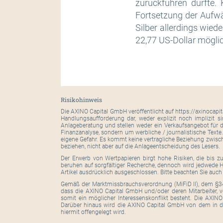
zurückführen dürfte. 
Fortsetzung der Aufwä
Silber allerdings wied
22,77 US-Dollar mögli
Risikohinweis
Die AXINO Capital GmbH veröffentlicht auf https://axinocapi
Handlungsaufforderung dar, weder explizit noch implizit s
Anlageberatung und stellen weder ein Verkaufsangebot für d
Finanzanalyse, sondern um werbliche / journalistische Texte
eigene Gefahr. Es kommt keine vertragliche Beziehung zwisc
beziehen, nicht aber auf die Anlageentscheidung des Lesers.
Der Erwerb von Wertpapieren birgt hohe Risiken, die bis z
beruhen auf sorgfältiger Recherche, dennoch wird jedwede Ha
Artikel ausdrücklich ausgeschlossen. Bitte beachten Sie auc
Gemäß der Marktmissbrauchsverordnung (MiFiD II), dem §34
dass die AXINO Capital GmbH und/oder deren Mitarbeiter, 
somit ein möglicher Interessenskonflikt besteht. Die AXI
Darüber hinaus wird die AXINO Capital GmbH von dem in diese
hiermit offengelegt wird.