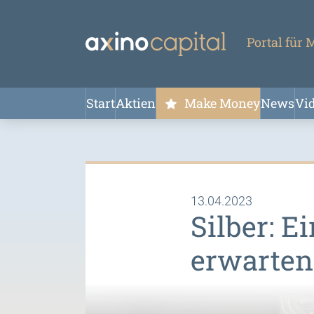
Portal für
Start
Aktien
Make Money
News
Vi
13.04.2023
Silber: E
erwarten