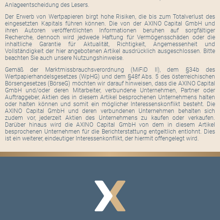
Anlageentscheidung des Lesers.
Der Erwerb von Wertpapieren birgt hohe Risiken, die bis zum Totalverlust des
eingesetzten Kapitals führen können. Die von der AXINO Capital GmbH und
ihren Autoren veröffentlichten Informationen beruhen auf sorgfältiger
Recherche, dennoch wird jedwede Haftung für Vermögensschäden oder die
inhaltliche Garantie für Aktualität, Richtigkeit, Angemessenheit und
Vollständigkeit der hier angebotenen Artikel ausdrücklich ausgeschlossen. Bitte
beachten Sie auch unsere Nutzungshinweise.
Gemäß der Marktmissbrauchsverordnung (MiFiD II), dem §34b des
Wertpapierhandelsgesetzes (WpHG) und dem §48f Abs. 5 des österreichischen
Börsengesetzes (BörseG) möchten wir darauf hinweisen, dass die AXINO Capital
GmbH und/oder deren Mitarbeiter, verbundene Unternehmen, Partner oder
Auftraggeber, Aktien des in diesem Artikel besprochenen Unternehmens halten
oder halten können und somit ein möglicher Interessenskonflikt besteht. Die
AXINO Capital GmbH und deren verbundenen Unternehmen behalten sich
zudem vor, jederzeit Aktien des Unternehmens zu kaufen oder verkaufen.
Darüber hinaus wird die AXINO Capital GmbH von dem in diesem Artikel
besprochenen Unternehmen für die Berichterstattung entgeltlich entlohnt. Dies
ist ein weiterer, eindeutiger Interessenkonflikt, der hiermit offengelegt wird.