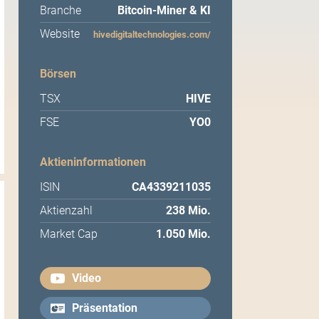
Branche
Bitcoin-Miner & KI
Website
hivedigitaltechnologies.com/
Börsen
TSX
HIVE
FSE
YO0
Aktieninformationen
ISIN
CA4339211035
Aktienzahl
238 Mio.
Market Cap
1.050 Mio.
Video
Präsentation