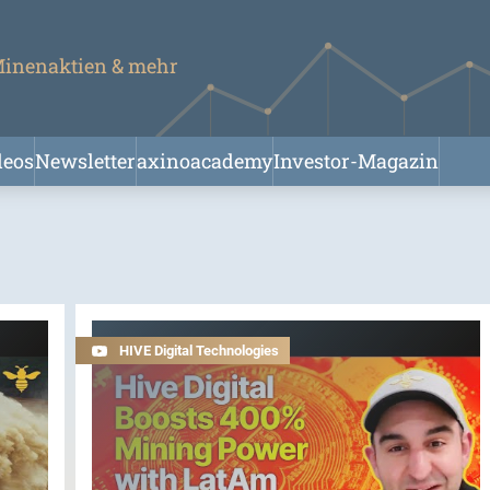
 Minenaktien & mehr
deos
Newsletter
axinoacademy
Investor-Magazin
HIVE Digital Technologies