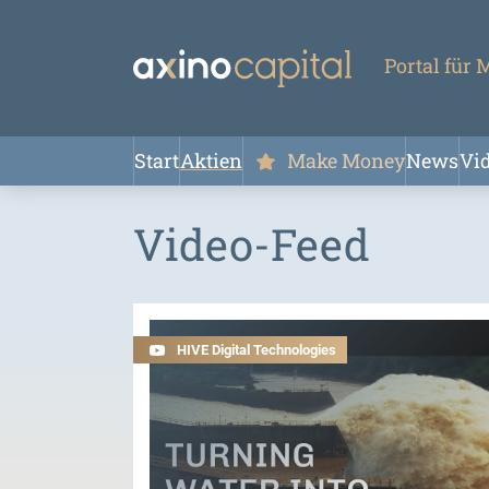
Portal für
Start
Aktien
Make Money
News
Vi
Video-Feed
HIVE Digital Technologies